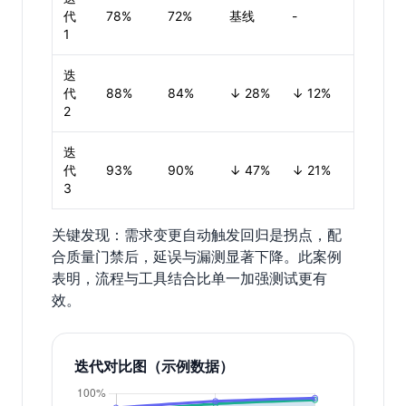
代
78%
72%
基线
-
1
迭
代
88%
84%
↓ 28%
↓ 12%
2
迭
代
93%
90%
↓ 47%
↓ 21%
3
关键发现：需求变更自动触发回归是拐点，配
合质量门禁后，延误与漏测显著下降。此案例
表明，流程与工具结合比单一加强测试更有
效。
迭代对比图（示例数据）