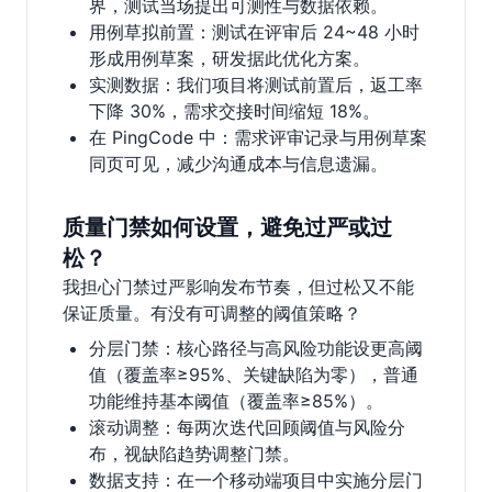
界，测试当场提出可测性与数据依赖。
用例草拟前置：测试在评审后 24~48 小时
形成用例草案，研发据此优化方案。
实测数据：我们项目将测试前置后，返工率
下降 30%，需求交接时间缩短 18%。
在 PingCode 中：需求评审记录与用例草案
同页可见，减少沟通成本与信息遗漏。
质量门禁如何设置，避免过严或过
松？
我担心门禁过严影响发布节奏，但过松又不能
保证质量。有没有可调整的阈值策略？
分层门禁：核心路径与高风险功能设更高阈
值（覆盖率≥95%、关键缺陷为零），普通
功能维持基本阈值（覆盖率≥85%）。
滚动调整：每两次迭代回顾阈值与风险分
布，视缺陷趋势调整门禁。
数据支持：在一个移动端项目中实施分层门