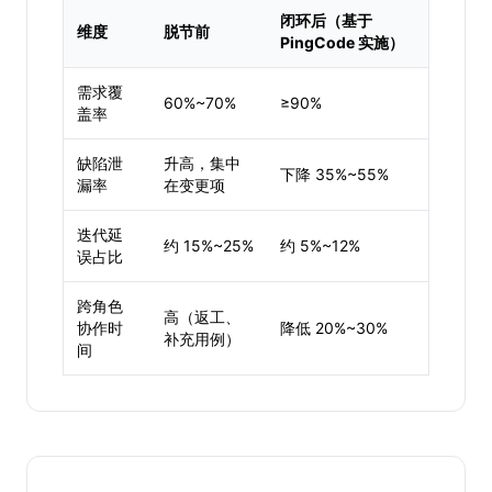
闭环后（基于
维度
脱节前
PingCode 实施）
需求覆
60%~70%
≥90%
盖率
缺陷泄
升高，集中
下降 35%~55%
漏率
在变更项
迭代延
约 15%~25%
约 5%~12%
误占比
跨角色
高（返工、
协作时
降低 20%~30%
补充用例）
间