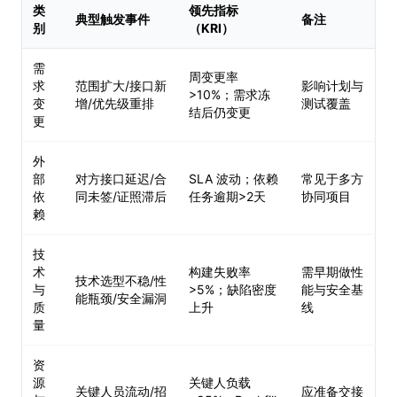
类
领先指标
典型触发事件
备注
别
（KRI）
需
周变更率
求
范围扩大/接口新
影响计划与
>10%；需求冻
变
增/优先级重排
测试覆盖
结后仍变更
更
外
部
对方接口延迟/合
SLA 波动；依赖
常见于多方
依
同未签/证照滞后
任务逾期>2天
协同项目
赖
技
术
构建失败率
需早期做性
技术选型不稳/性
与
>5%；缺陷密度
能与安全基
能瓶颈/安全漏洞
质
上升
线
量
资
源
关键人负载
关键人员流动/招
应准备交接