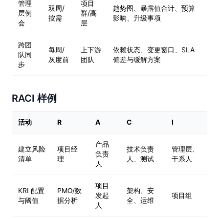
管理
项目
双周/
趋势图、暴露值合计、预算
层例
群/高
按需
影响、升级事项
会
层
跨团
每周/
上下游
依赖状态、变更窗口、SLA
队同
灰度前
团队
偏差与缓解方案
步
RACI 样例
活动
R
A
C
I
产品
建立风险
项目经
技术负责
管理层、
负责
清单
理
人、测试
干系人
人
项目
KRI 配置
PMO/数
架构、安
发起
项目组
与阈值
据分析
全、运维
人