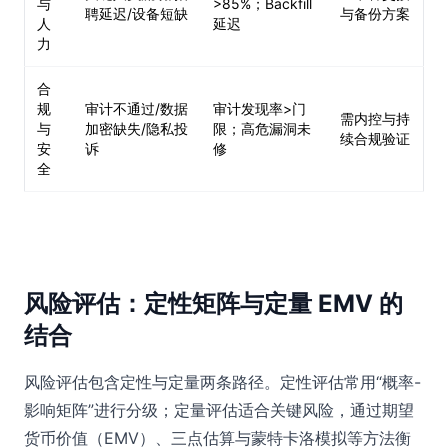
与
>85%；Backfill
聘延迟/设备短缺
与备份方案
人
延迟
力
合
规
审计不通过/数据
审计发现率>门
需内控与持
与
加密缺失/隐私投
限；高危漏洞未
续合规验证
安
诉
修
全
风险评估：定性矩阵与定量 EMV 的
结合
风险评估包含定性与定量两条路径。定性评估常用“概率-
影响矩阵”进行分级；定量评估适合关键风险，通过期望
货币价值（EMV）、三点估算与蒙特卡洛模拟等方法衡