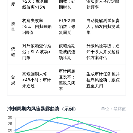
>2天；燃尽曲
期数；延
派负责人→设定跟
度
线偏离>15%
期时长
踪频率
构建失败率
P1/P2 缺
自动提醒测试负责
质
>5%；回归缺陷
陷数；修
人，触发回归测试
量
>阈值
复周期
集
对外依赖交付延
依赖延期
升级风险等级，通
依
迟；SLA 波动>
造成的连
知干系人并发起替
赖
门限
锁延期
代方案评估
审计问题
高危漏洞未修
生成审计任务包并
合
复发率；
>48小时；审计
挂靠风险项，跟踪
规
整改关闭
未通过
直至关闭
率
冲刺周期内风险暴露趋势（示例）
单位：暴露值