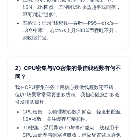
1.5N、2N四点；若N到1.5N收益趋平或回落，
即可判定“过多”。
表格法：记录“线程数—吞吐—P95—ctx/s—
L3命中率”，若ctx/s上升>30%而吞吐不升，
则收缩并发。
2）CPU密集与I/O密集的最佳线程数有何不
同？
我在CPU密集任务上用核心数做线程数还不错，
但I/O场景常常需要更多线程。我担心随意加多会
引发排队爆炸。
CPU密集：以物理核心数为起点，轻度超配至
1.5×核数；关注缓存与亲和性。
I/O密集：采用异步I/O与事件驱动；线程用于
CPU后处理与阻塞点吸收，但应配置背压避免