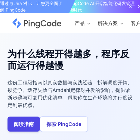
通过与 Jira 对比，让您更全面了
PingCode AI 开启智能化研发管理
解 PingCode
新时代
产品
解决方案
客
为什么线程开得越多，程序反
而运行得越慢
这份工程级指南以真实数据与实践经验，拆解调度开销、
锁竞争、缓存失效与Amdahl定律对并发的影响，提供诊
断步骤与可复用优化清单，帮助你在生产环境将并行度设
定到最优点。
阅读指南
探索 PingCode