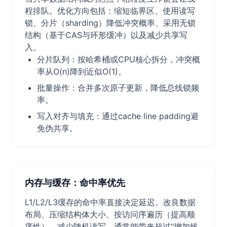
程排队。优化方向包括：缩短临界区、使用读写
锁、分片（sharding）降低冲突概率、采用无锁
结构（基于CAS与环形缓冲）以及减少共享写
入。
分片队列：按哈希桶或CPU核心拆分，冲突概
率从O(n)降到近似O(1)。
批量操作：合并多次原子更新，降低总线锁频
率。
写入对齐与填充：通过cache line padding避
免伪共享。
内存与缓存：命中率优先
L1/L2/L3缓存的命中率直接决定延迟。改良数据
布局、压缩结构体大小、按访问序遍历（提高顺
序性）、减少随机读写，通常能带来超过“增加线