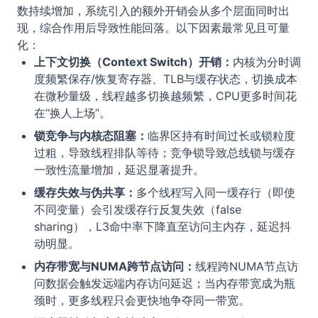
数持续增加，系统引入的额外开销会从多个层面同时出
现，综合作用后导致性能回落。以下因素最常见且可量
化：
上下文切换（Context Switch）开销：
内核为分时调
度频繁保存/恢复寄存器、TLB与缓存状态，切换成本
在微秒量级，线程越多切换越频繁，CPU更多时间花
在“换人上场”。
锁竞争与内核态阻塞：
临界区持有时间过长或锁粒度
过粗，导致线程排队等待；竞争锁导致总线锁与缓存
一致性流量增加，延迟显著提升。
缓存失效与伪共享：
多个线程写入同一缓存行（即使
不同变量）会引发缓存行反复失效（false
sharing），L3命中率下降直至访问主内存，延迟抖
动明显。
内存带宽与NUMA跨节点访问：
线程跨NUMA节点访
问数据会触发远端内存访问延迟；当内存带宽成为瓶
颈时，更多线程只会更快地争夺同一带宽。