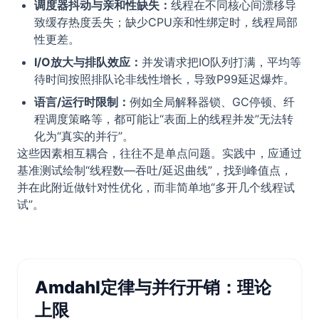
调度器抖动与亲和性缺失：
线程在不同核心间漂移导
致缓存热度丢失；缺少CPU亲和性绑定时，线程局部
性更差。
I/O放大与排队效应：
并发请求把IO队列打满，平均等
待时间按照排队论非线性增长，导致P99延迟爆炸。
语言/运行时限制：
例如全局解释器锁、GC停顿、纤
程调度策略等，都可能让“表面上的线程并发”无法转
化为“真实的并行”。
这些因素相互耦合，往往不是单点问题。实践中，应通过
基准测试绘制“线程数—吞吐/延迟曲线”，找到峰值点，
并在此附近做针对性优化，而非简单地“多开几个线程试
试”。
Amdahl定律与并行开销：理论
上限