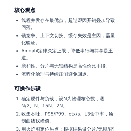
核心观点
线程并发存在最优点，超过即因开销叠加导致
回落。
锁竞争、上下文切换、缓存失效是主因，需量
化验证。
Amdahl定律决定上限，降低串行与共享是王
道。
亲和性、分片与无锁结构是高性价比手段。
流程化治理与持续压测避免回退。
可操作步骤
确定硬件与负载，设N为物理核心数，测
N/2、N、1.5N、2N。
收集吞吐、P95/P99、ctx/s、L3命中率，绘
制曲线找峰值。
用火焰图定位热点；根据结果做分片/无锁/缩