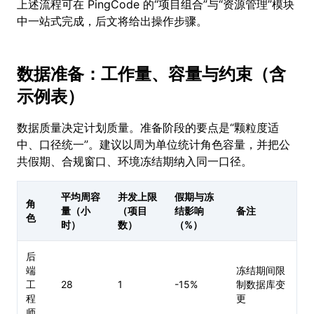
上述流程可在 PingCode 的“项目组合”与“资源管理”模块
中一站式完成，后文将给出操作步骤。
数据准备：工作量、容量与约束（含
示例表）
数据质量决定计划质量。准备阶段的要点是“颗粒度适
中、口径统一”。建议以周为单位统计角色容量，并把公
共假期、合规窗口、环境冻结期纳入同一口径。
平均周容
并发上限
假期与冻
角
量（小
（项目
结影响
备注
色
时）
数）
（%）
后
端
冻结期间限
工
28
1
-15%
制数据库变
程
更
师