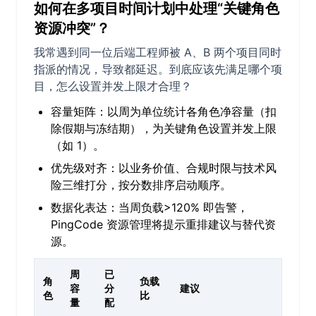
如何在多项目时间计划中处理“关键角色
资源冲突”？
我常遇到同一位后端工程师被 A、B 两个项目同时
指派的情况，导致都延迟。到底应该先满足哪个项
目，怎么设置并发上限才合理？
容量矩阵：以周为单位统计各角色净容量（扣
除假期与冻结期），为关键角色设置并发上限
（如 1）。
优先级对齐：以业务价值、合规时限与技术风
险三维打分，按分数排序启动顺序。
数据化表达：当周负载>120% 即告警，
PingCode 资源管理将提示重排建议与替代资
源。
周
已
角
负载
容
分
建议
色
比
量
配