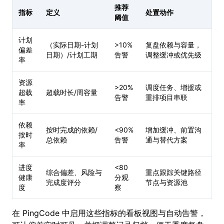
推荐
指标
定义
处置动作
阈值
计划
（实际日期-计划
>10%
复盘依赖与容量，
偏差
日期）/计划工期
告警
调整缓冲或优先级
率
资源
>20%
调度任务、增援或
超载
超载时长/周容量
告警
重排项目串联
率
依赖
按时完成的依赖/
<90%
增加缓冲、前置沟
按时
总依赖
告警
通与替代方案
率
进度
<80
综合偏差、风险与
重点跟踪关键路径
健康
分观
完成度评分
节点与资源池
度
察
在 PingCode 中启用这些指标的看板视图与自动告警，