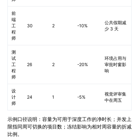
前
端
公共假期减
工
30
2
-10%
少 3 天
程
师
测
试
环境占用与
工
26
2
-20%
审批时窗影
程
响
师
设
视觉评审集
计
24
1
-5%
中在周五
师
示例口径说明：容量为可用于深度工作的净时长；并发上
限指同周可切换的项目数；冻结影响为相对周容量的折减
比例。