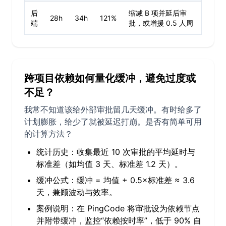
后
缩减 B 项并延后审
28h
34h
121%
端
批，或增援 0.5 人周
跨项目依赖如何量化缓冲，避免过度或
不足？
我常不知道该给外部审批留几天缓冲。有时给多了
计划膨胀，给少了就被延迟打崩。是否有简单可用
的计算方法？
统计历史：收集最近 10 次审批的平均延时与
标准差（如均值 3 天、标准差 1.2 天）。
缓冲公式：缓冲 = 均值 + 0.5×标准差 ≈ 3.6
天，兼顾波动与效率。
案例说明：在 PingCode 将审批设为依赖节点
并附带缓冲，监控“依赖按时率”，低于 90% 自