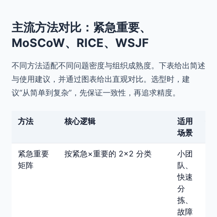
主流方法对比：紧急重要、
MoSCoW、RICE、WSJF
不同方法适配不同问题密度与组织成熟度。下表给出简述
与使用建议，并通过图表给出直观对比。选型时，建
议“从简单到复杂”，先保证一致性，再追求精度。
方法
核心逻辑
适用
优
场景
紧急重要
按紧急×重要的 2×2 分类
小团
简
矩阵
队、
直
快速
观
分
沟
拣、
成
故障
低