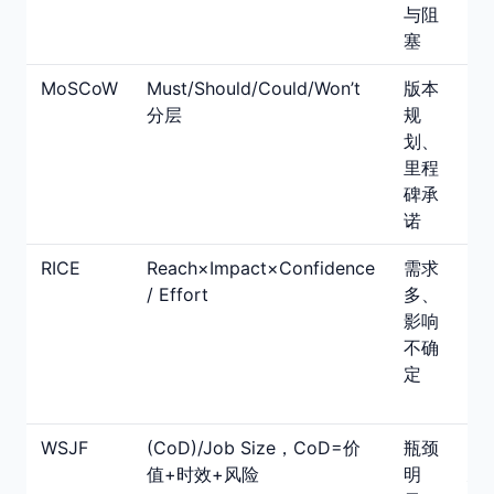
与阻
塞
MoSCoW
Must/Should/Could/Won’t
版本
便
分层
规
承
划、
管
里程
与
碑承
围
诺
制
RICE
Reach×Impact×Confidence
需求
降
/ Effort
多、
主
影响
偏
不确
差
定
可
用
WSJF
(CoD)/Job Size，CoD=价
瓶颈
强
值+时效+风险
明
延