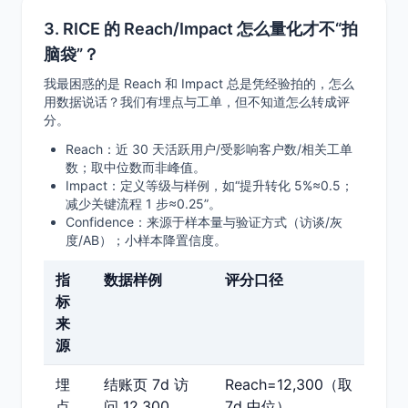
3. RICE 的 Reach/Impact 怎么量化才不“拍
脑袋”？
我最困惑的是 Reach 和 Impact 总是凭经验拍的，怎么
用数据说话？我们有埋点与工单，但不知道怎么转成评
分。
Reach：近 30 天活跃用户/受影响客户数/相关工单
数；取中位数而非峰值。
Impact：定义等级与样例，如“提升转化 5%≈0.5；
减少关键流程 1 步≈0.25”。
Confidence：来源于样本量与验证方式（访谈/灰
度/AB）；小样本降置信度。
指
数据样例
评分口径
标
来
源
埋
结账页 7d 访
Reach=12,300（取
点
问 12,300
7d 中位）