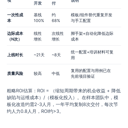
项
说明
开发
付
一次性成
基线
约
模板/组件替代重复开发
本
100%
68%
与手工配置
边际成本
线性
次线性
脚手架+自动化降低边际
（N次）
增长
增长
成本
统一配置+培训材料可复
上线时长
~21天
~8天
用
复用的配置与用例已在
质量风险
较高
中低
先前项目验证
粗略ROI估算：ROI = （缩短周期带来的机会收益 + 降低
缺陷与运维成本）/（模板化投入）。在样本团队中，模
板化改造约需2-3人月，一年平均复制8次交付，每次节
约人力0.8人月，ROI约>3。