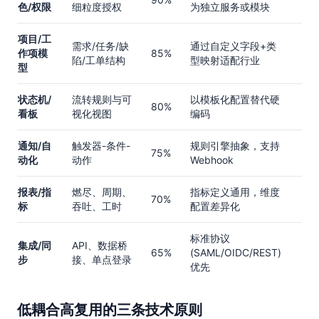
色/权限
细粒度授权
为独立服务或模块
项目/工
需求/任务/缺
通过自定义字段+类
作项模
85%
陷/工单结构
型映射适配行业
型
状态机/
流转规则与可
以模板化配置替代硬
80%
看板
视化视图
编码
通知/自
触发器-条件-
规则引擎抽象，支持
75%
动化
动作
Webhook
报表/指
燃尽、周期、
指标定义通用，维度
70%
标
吞吐、工时
配置差异化
标准协议
集成/同
API、数据桥
65%
(SAML/OIDC/REST)
步
接、单点登录
优先
低耦合高复用的三条技术原则