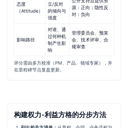
公开支持且提供资
态度
立/反对
源：正向；隐性反
（Attitude）
的倾向与
对：负向
强度
对谁、通
管理委员会、预算
过何种机
影响路径
会、技术评审、合
制产生影
规审查
响
评分需由多方校准（PM、产品、领域专家），并
在里程碑节点复盘更新。
构建权力-利益方格的分步方法
列出相关方清单：
从章程、合同、业务流程与