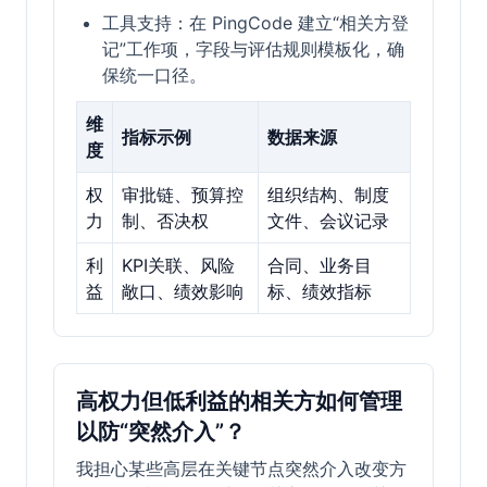
工具支持：在 PingCode 建立“相关方登
记”工作项，字段与评估规则模板化，确
保统一口径。
维
指标示例
数据来源
度
权
审批链、预算控
组织结构、制度
力
制、否决权
文件、会议记录
利
KPI关联、风险
合同、业务目
益
敞口、绩效影响
标、绩效指标
高权力但低利益的相关方如何管理
以防“突然介入”？
我担心某些高层在关键节点突然介入改变方