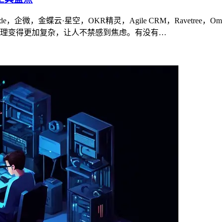
ode，企微，金蝶云·星空，OKR精灵，Agile CRM，Ravetre
理变得更加复杂，让人不禁感到焦虑。有没有…