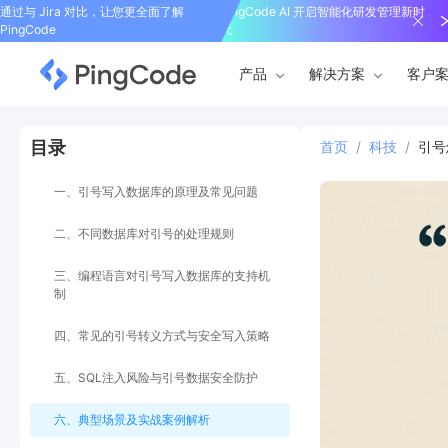
通过与 Jira 对比，让您更全面了解
PingCode AI 开启智能化研发管理新时
PingCode
代
产品
解决方案
客户
目录
首页
/
科技
/
引号
一、引号写入数据库的原理及常见问题
二、不同数据库对引号的处理规则
三、编程语言对引号写入数据库的支持机
制
四、常见的引号转义方式与安全写入策略
五、SQL注入风险与引号数据安全防护
六、典型场景及实战案例解析