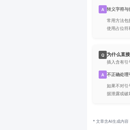
转义字符与
A
常用方法包
使用占位符
为什么直接
Q
插入含有引
不正确处理
A
如果不对引
据泄露或破
* 文章含AI生成内容