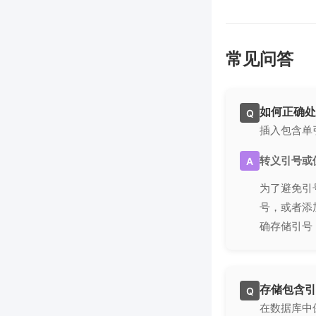
常见问答
如何正确处
Q
插入包含单
转义引号或
A
为了避免引
号，或者添
确存储引号
存储包含引
Q
在数据库中