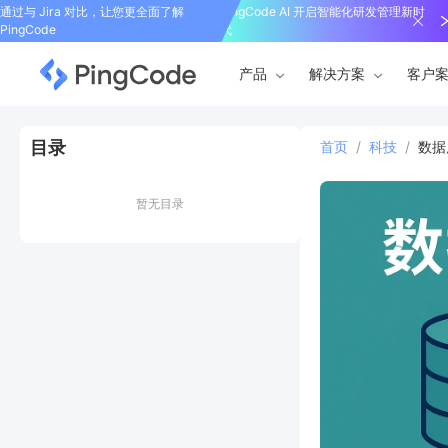
通过与 Jira 对比，让您更全面了解
PingCode AI 开启智能化研发管理新时
PingCode
代
产品
解决方案
客户
目录
首页
/
科技
/
数据
暂无目录