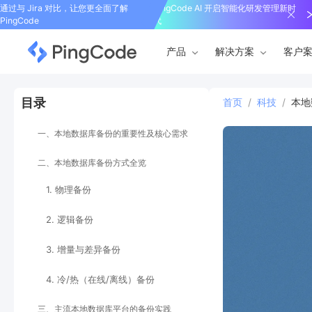
通过与 Jira 对比，让您更全面了解
PingCode AI 开启智能化研发管理新时
PingCode
代
产品
解决方案
客户
目录
首页
/
科技
/
本地
一、本地数据库备份的重要性及核心需求
二、本地数据库备份方式全览
1. 物理备份
2. 逻辑备份
3. 增量与差异备份
4. 冷/热（在线/离线）备份
三、主流本地数据库平台的备份实践