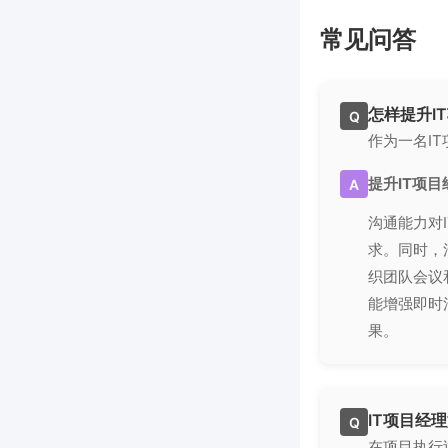
常见问答
怎样提升I
Q
作为一名I
提升IT项
A
沟通能力对
求。同时，
织团队会议和
能增强即时
果。
IT项目经
Q
在项目执行