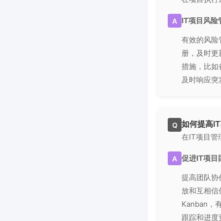
IT项目风
A
有效的风险
册，及时更
措施，比如
及时响应突
如何提高I
Q
在IT项目
促进IT项
A
提高团队协
放和互相信
Kanban
跟踪和进度