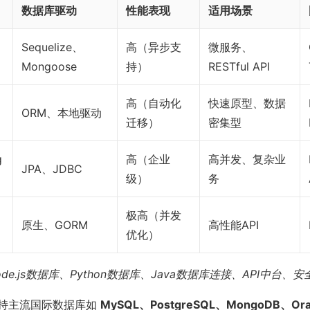
数据库驱动
性能表现
适用场景
Sequelize、
高（异步支
微服务、
Mongoose
持）
RESTful API
高（自动化
快速原型、数据
ORM、本地驱动
迁移）
密集型
g
高（企业
高并发、复杂业
JPA、JDBC
级）
务
极高（并发
原生、GORM
高性能API
优化）
e.js数据库、Python数据库、Java数据库连接、API中台、
持主流国际数据库如
MySQL、PostgreSQL、MongoDB、Ora