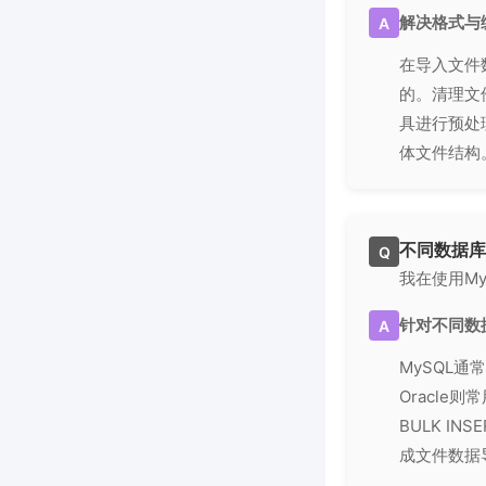
解决格式与
A
在导入文件
的。清理文
具进行预处
体文件结构
不同数据库
Q
我在使用My
针对不同数
A
MySQL通
Oracle
BULK 
成文件数据