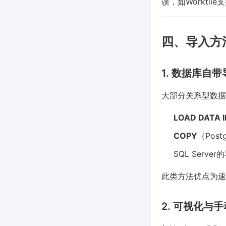
误，如Workti
四、导入方
1. 数据库自
大部分关系型数据库如
LOAD DATA I
COPY
（Pos
SQL Server的
此类方法优点为速
2. 可视化与