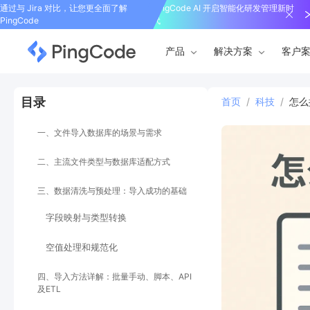
通过与 Jira 对比，让您更全面了解
PingCode AI 开启智能化研发管理新时
PingCode
代
产品
解决方案
客户
目录
首页
/
科技
/
怎么
一、文件导入数据库的场景与需求
二、主流文件类型与数据库适配方式
三、数据清洗与预处理：导入成功的基础
字段映射与类型转换
空值处理和规范化
四、导入方法详解：批量手动、脚本、API
及ETL