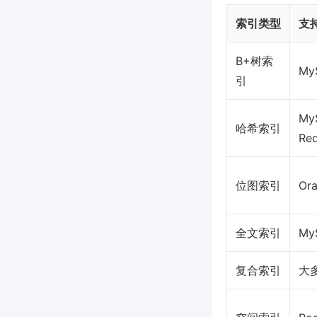
索引类型
支
B+树索
My
引
My
哈希索引
Red
位图索引
Ora
全文索引
My
复合索引
大