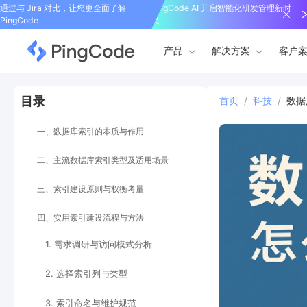
通过与 Jira 对比，让您更全面了解
PingCode AI 开启智能化研发管理新时
PingCode
代
产品
解决方案
客户
目录
首页
/
科技
/
数据
一、数据库索引的本质与作用
二、主流数据库索引类型及适用场景
三、索引建设原则与权衡考量
四、实用索引建设流程与方法
1. 需求调研与访问模式分析
2. 选择索引列与类型
3. 索引命名与维护规范