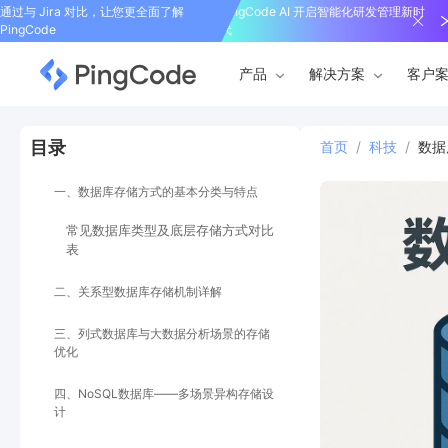
通过与 Jira 对比，让您更全面了解
PingCode AI 开启智能化研发管理新时
PingCode
代
产品
解决方案
客户
目录
首页
/
科技
/
数据
一、数据库存储方式的基本分类与特点
常见数据库类型及底层存储方式对比
表
二、关系型数据库存储机制详解
三、列式数据库与大数据分析场景的存储
优化
四、NoSQL数据库——多场景异构存储设
计