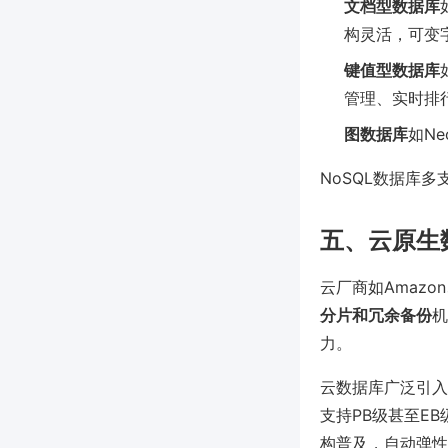
文档型数据库
构灵活，可变
键值型数据库
管理、实时排
图数据库
如N
NoSQL数据库
五、云原生
云厂商如Amazon
分片和冗余备份
机
力。
云数据库广泛引入
支持PB级甚至EB
构普及，自动弹性