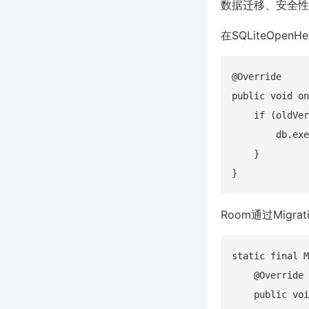
数据迁移、安全性
在SQLiteOpe
@Override

public void on
    if (oldVer
        db.exe
    }

Room通过Migr
static final M
    @Override

    public voi