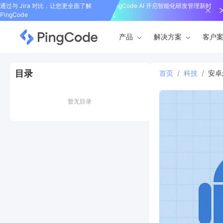
通过与 Jira 对比，让您更全面了解
PingCode AI 开启智能化研发管理新时
PingCode
代
产品
解决方案
客户
目录
首页
/
科技
/
安卓
暂无目录