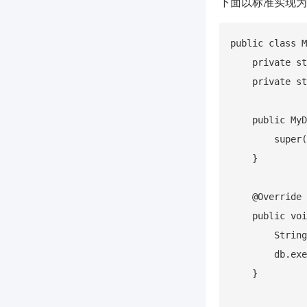
下面以标准实现为
public class M
    private st
    private st
    public MyD
        super(
    }

    @Override

    public voi
        String
        db.exe
    }
