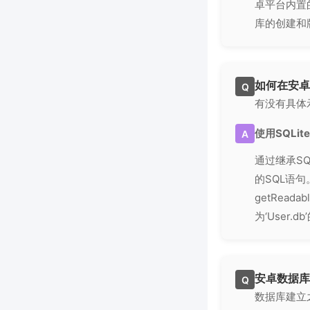
卓平台内置的
库的创建和
如何在安卓项
Q
有没有具体示
使用SQLit
A
通过继承SQ
的SQL语句。
getRea
为‘User
安卓数据库
Q
数据库建立