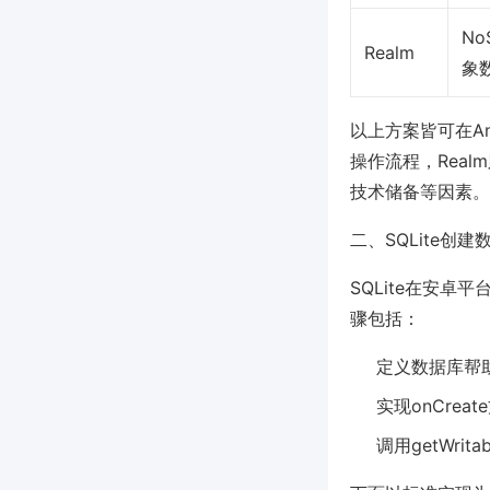
No
Realm
象
以上方案皆可在And
操作流程，Rea
技术储备等因素。
二、SQLite创
SQLite在安
骤包括：
定义数据库帮助类
实现onCrea
调用getWrit