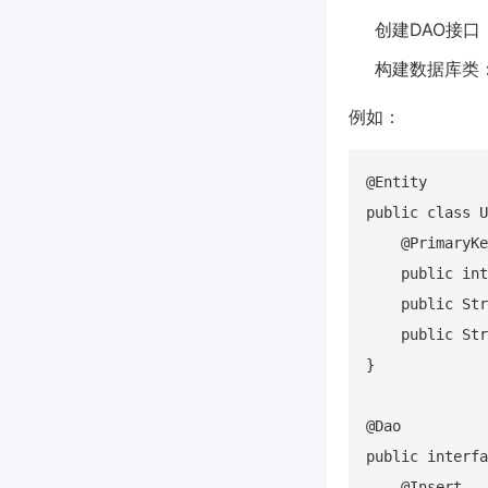
创建DAO接口
构建数据库类：
例如：
@Entity

public class U
    @PrimaryKe
    public int
    public Str
    public Str
}

@Dao

public interfa
    @Insert
