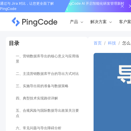
通过与 Jira 对比，让您更全面了解
PingCode AI 开启智能化研发管理新时
PingCode
代
产品
解决方案
客户
目录
首页
/
科技
/
怎么
一、营销数据库导出的核心意义与应用场
景
二、主流营销数据库平台的导出方式对比
三、实施导出前的准备与数据策略
四、典型技术实现路径详解
五、合规风险与国际数据导出政策关注要
点
六、常见问题与导出障碍分析