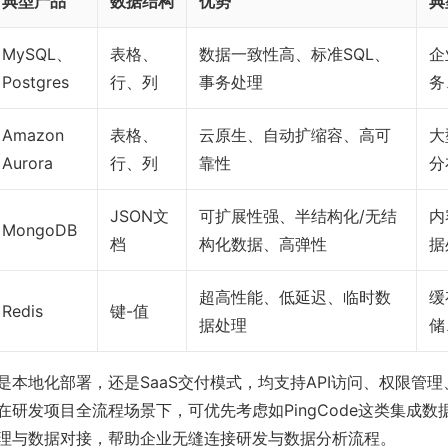
典型产品
数据结构
优势
典
MySQL、
表格、
数据一致性高、标准SQL、
企
Postgres
行、列
事务处理
务
Amazon
表格、
云原生、自动扩缩容、高可
大
Aurora
行、列
靠性
分
JSON文
可扩展性强、半结构化/无结
内
MongoDB
档
构化数据、高弹性
据
超高性能、低延迟、临时数
缓
Redis
键-值
据处理
储
是本地化部署，还是SaaS交付模式，均支持API访问、权限管
在研发项目全流程场景下，可优先考虑如PingCode这类集成数
理与数据对接，帮助企业无缝连接研发与数据分析流程。