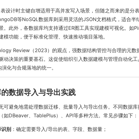
例，表设计时主键自增适用于高并发写入场景，但随之而来的是分
ngoDB等NoSQL数据库则采用灵活的JSON文档格式，适合
景。此外，各数据库均支持通过ER图工具实现建模可视化。如Pin
建模功能，便于标准化管理、快速推动项目落地。
hnology Review（2023）的观点，强数据结构管控与合理的
驱动决策的重要基石。这促使组织引入数据建模与管理自动化工具，
结构演化与合规落地的统一。
库的数据导入与导出实践
无可避免地需处理数据迁移、批量导入与导出任务。不同数据库提
DBeaver、TablePlus）、API等多种方法。常见步骤如下：
标识别
：确定需要导入/导出的表、字段、数据量；