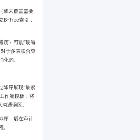
（或未覆盖需要
-Tree索引，
遍历）可能“硬编
。对于多表联合查
消化的。
过降序展现“最紧
辑工作流模板，将
队沟通误区。
序排序，后在审计
程。