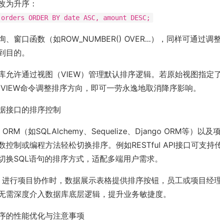
改为升序：
 orders ORDER BY date ASC, amount DESC;
窗口函数（如ROW_NUMBER() OVER...），同样可通过调整
到目的。
库允许通过视图（VIEW）管理默认排序逻辑。若原始视图指定了
R VIEW命令调整排序方向，即可一劳永逸地取消降序影响。
据接口的排序控制
ORM（如SQLAlchemy、Sequelize、Django ORM等）
控制或编程方法轻松切换排序。例如RESTful API接口可支持
切换SQL语句的排序方式，适配多端用户需求。
tile 进行项目协作时，数据展示表格提供排序按钮，员工或项目
无需深度介入数据库底层逻辑，提升业务敏捷度。
序的性能优化与注意事项