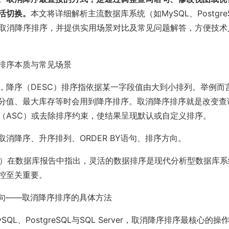
活切换。
本文将详细解析主流数据库系统（如MySQL、PostgreS
）如何取消降序排序，并提供实用场景对比及常见问题解答，方便技
排序本质与常见场景
，降序（DESC）排序指依据某一字段值由大到小排列。举例而
分值、最大库存等时会用到降序排序。取消降序排序就是改变查
（ASC）或去除排序约束，使结果呈现默认或自定义排序。
取消降序、升序排列、ORDER BY语句、排序方向。
2024）在数据库报告中指出，灵活的数据排序是现代分析型数据库
控至关重要。
语句——取消降序排序的具体方法
QL、PostgreSQL与SQL Server，取消降序排序最核心的