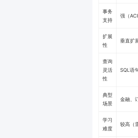
事务
强（AC
支持
扩展
垂直扩
性
查询
灵活
SQL
性
典型
金融、
场景
学习
较高（需
难度