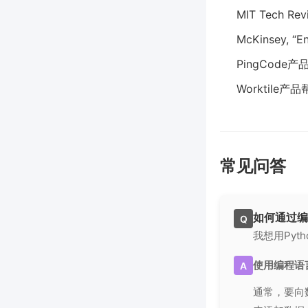
MIT Tech Rev
McKinsey, “En
PingCode产
Worktile产
常见问答
如何通过编
Q
我想用Py
使用编程语
A
通常，要向数