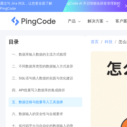
通过与 Jira 对比，让您更全面了解
PingCode AI 开启智能化研发管理新时
PingCode
代
产品
解决方案
客户
目录
首页
/
科技
/
怎么
一、数据库输入数据的主流方式梳理
二、不同数据库类型的数据输入方式差异
三、SQL语句插入数据的实践与优化建议
四、API批量写入数据库的集成路径
五、数据迁移与批量导入工具选择
六、数据输入的安全性与合规要求
七、低代码平台与自动化的数据输入趋势