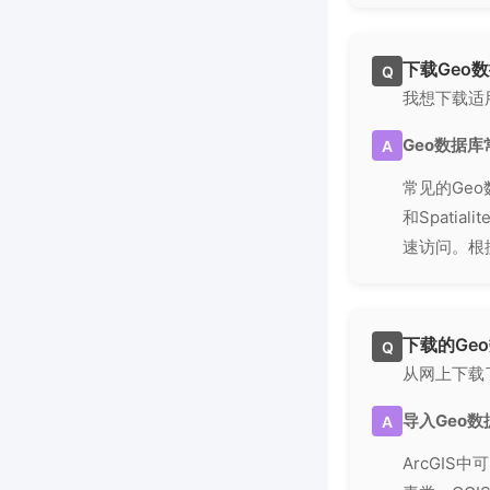
下载Geo
Q
我想下载适
Geo数据
A
常见的Geo数据
和Spatia
速访问。根
下载的Ge
Q
从网上下载了
导入Geo数
A
ArcGIS中