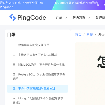
通过与 Jira 对比，让您更全面了解
PingCode AI 开启智能化研发管理新时
PingCode
代
产品
解决方案
客户
目录
首页
/
科技
/
怎么
一、数据库事务的定义及作用
二、主流数据库事务开启方法对比表
三、以MySQL为例：事务开启与最佳实践
四、PostgreSQL、Oracle等数据库的事务
管理
五、事务中的隔离级别与并发控制
六、MongoDB及新型NoSQL数据库的事
务机制