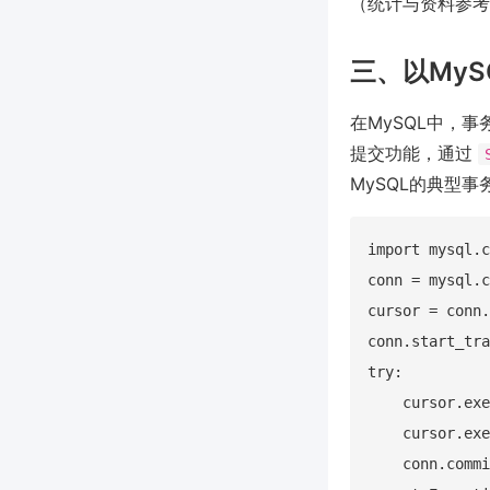
（统计与资料参考McK
三、以My
在MySQL中，事
提交功能，通过
MySQL的典型
import mysql.c
conn = mysql.c
cursor = conn.
conn.start_tra
try:

    cursor.exe
    cursor.exe
    conn.commi