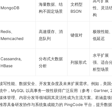
高可扩展
海量数据、结
文档型
MongoDB
性、灵活
构不固定场景
BSON
构
Redis、
高速缓存、消
极致性能
键值对
Memcached
息队列
低延迟
水平扩展
Cassandra,
分布式大数据
列簇形式
强、适合
HBase
分析
析型场景
读写性能、数据安全、开发复杂度及未来扩展需求。例如，美国
中，MySQL 以高事务一致性获得广泛应用（参考：Gartner, 
 则在媒体管理、内容分发等领域因其灵活性成为主流方案。若涵盖
荐具备研发协作与系统集成能力的 PingCode 平台，提升数