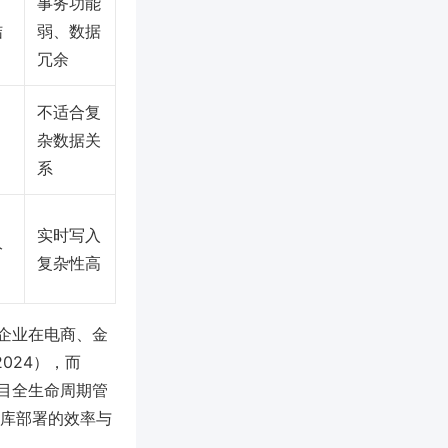
事务功能
结
弱、数据
冗余
不适合复
、
杂数据关
系
实时写入
分
复杂性高
企业在电商、金
2024），而
项目全生命周期管
据库部署的效率与