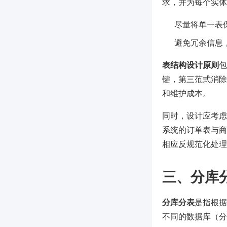
求，并为每个实体
尽量将单一表
避免冗余信息
表结构设计原则
包
键，第三范式消除
和维护成本。
同时，设计应考虑
系统的订单表与商品
相应反规范化处理
三、分库
分库分表
是指根据
不同的数据库（分