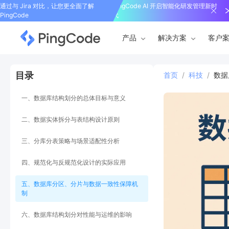
通过与 Jira 对比，让您更全面了解
PingCode AI 开启智能化研发管理新时
PingCode
代
产品
解决方案
客户
目录
首页
/
科技
/
数据
一、数据库结构划分的总体目标与意义
二、数据实体拆分与表结构设计原则
三、分库分表策略与场景适配性分析
四、规范化与反规范化设计的实际应用
五、数据库分区、分片与数据一致性保障机
制
六、数据库结构划分对性能与运维的影响