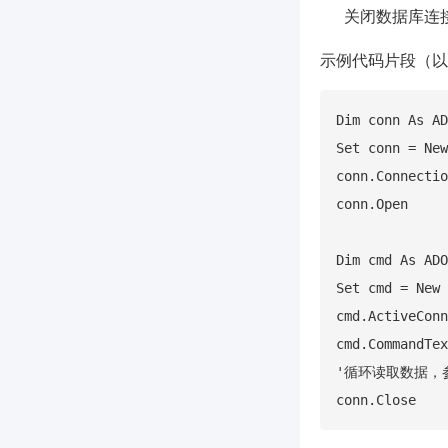
关闭数据库连
示例代码片段（以 S
Dim conn As AD
Set conn = New
conn.Connect
conn.Open

Dim cmd As ADO
Set cmd = New 
cmd.ActiveConn
cmd.CommandTex
'循环读取数据，参