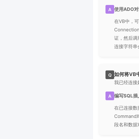
使用ADO
A
在VB中，可
Connec
证，然后调用C
连接字符串
如何将VB
Q
我已经连接
编写SQL
A
在已连接数
Comman
段名和数据