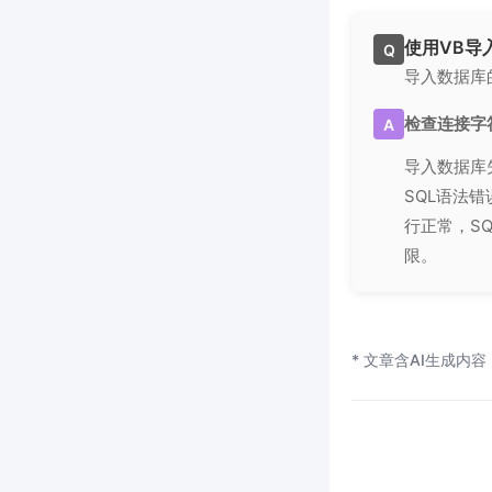
使用VB导
Q
导入数据库
检查连接字
A
导入数据库
SQL语法
行正常，S
限。
* 文章含AI生成内容