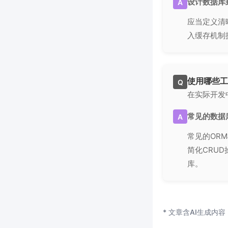
设计数据库
A
应当定义清
入缓存机制
使用哪些工
Q
在实际开发
常见的数据
A
常见的ORM框
简化CRU
库。
* 文章含AI生成内容