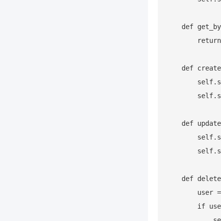
    def get_by
        return
    def create
        self.s
        self.s
    def update
        self.s
        self.s
    def delete
        user =
        if use
            se