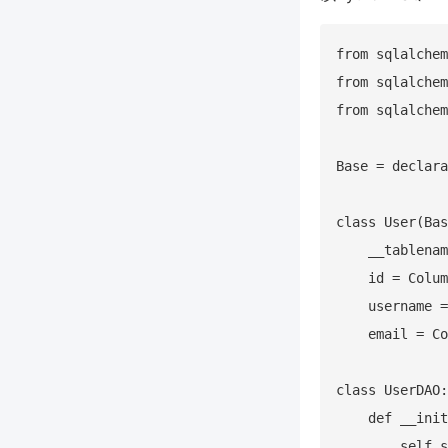
from sqlalchem
from sqlalchem
from sqlalchem
Base = declara
class User(Bas
    __tablenam
    id = Colum
    username =
    email = Co
class UserDAO:

    def __init
        self.s