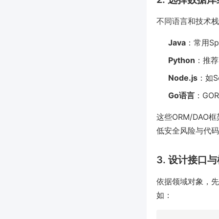
不同语言和技术栈
Java
：常用Spr
Python
：推荐S
Node.js
：如Se
Go语言
：GO
这些ORM/DA
低安全风险与代码
3. 设计接口
依据领域对象，先设
如：