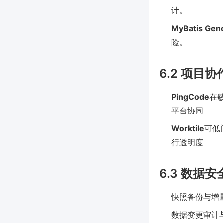
计。
MyBatis Gen
险。
6.2 项目
PingCode
在
平台协同
Worktile
可低
行透明度
6.3 数据
快照备份与增量备
数据变更审计与追