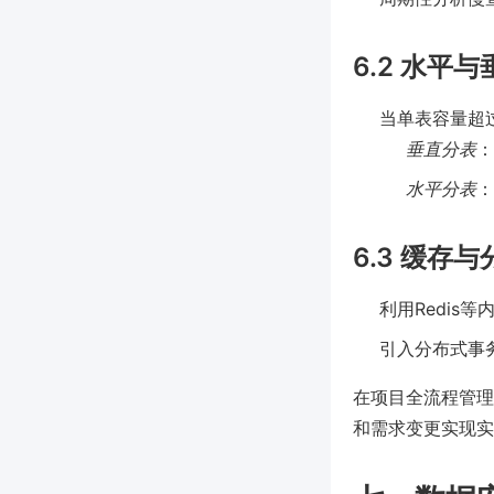
6.2 水平
当单表容量超
垂直分表
：
水平分表
：
6.3 缓存
利用Redis
引入分布式事务
在项目全流程管理
和需求变更实现实