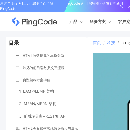
通过与 Jira 对比，让您更全面了解
PingCode AI 开启智能化研发管理新时
PingCode
代
产品
解决方案
客户
目录
首页
/
科技
/
ht
一、HTML与数据库的本质关系
二、常见的前后端数据交互流程
三、典型架构方案详解
1. LAMP/LEMP 架构
2. MEAN/MERN 架构
3. 前后端分离+RESTful API
四、HTML页面如何实现数据录入与展示