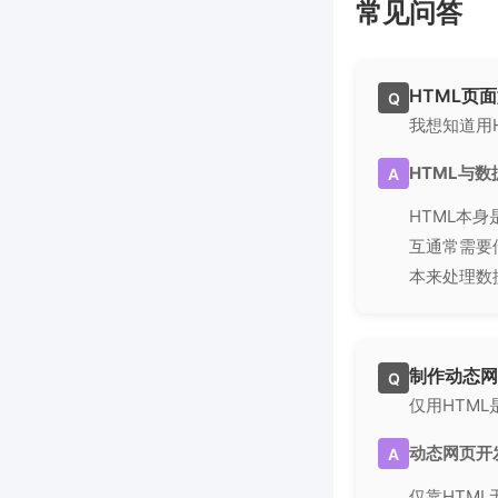
常见问答
HTML页
Q
我想知道用
HTML与
A
HTML本
互通常需要借
本来处理数
制作动态网
Q
仅用HTM
动态网页开
A
仅靠HTML