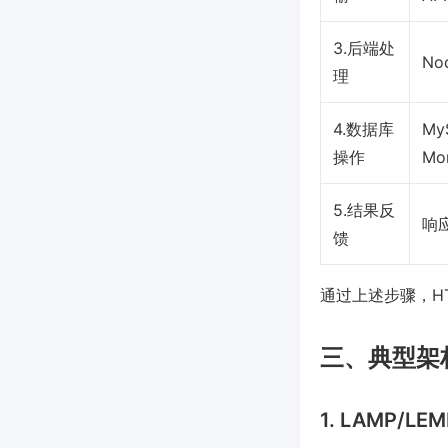
3.后端处
Nod
理
4.数据库
My
操作
Mo
5.结果反
响
馈
通过上述步骤，H
三、典型架
1. LAMP/LE