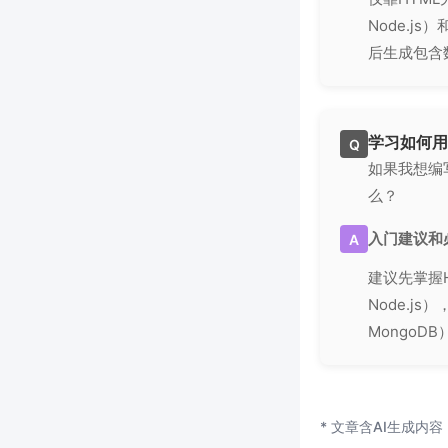
Node.j
后生成包含
学习如何用
Q
如果我想编
么？
入门建议和
A
建议先掌握
Node.j
Mongo
* 文章含AI生成内容