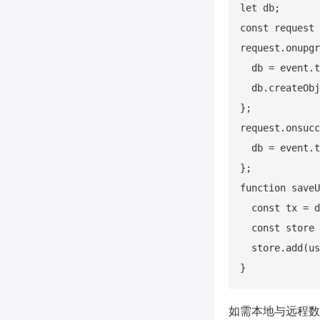
let db;

const request 
request.onupgr
  db = event.t
  db.createObj
};

request.onsucc
  db = event.t
};

function saveU
  const tx = d
  const store 
  store.add(us
如需本地与远程数