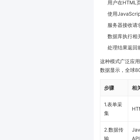
用户在HTM
使用JavaSc
服务器接收请
数据库执行相
处理结果返回
这种模式广泛应用于
数据显示，全球8
步骤
相
1.表单采
HT
集
2.数据传
Jav
输
API