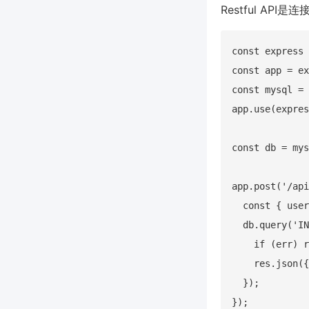
Restful AP
const express 
const app = ex
const mysql = 
app.use(expres
const db = mys
app.post('/api
  const { user
  db.query('IN
    if (err) 
    res.json({
  });

});
