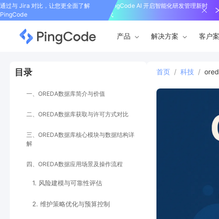
通过与 Jira 对比，让您更全面了解
PingCode AI 开启智能化研发管理新时
PingCode
代
产品
解决方案
客户
目录
首页
/
科技
/
or
一、OREDA数据库简介与价值
二、OREDA数据库获取与许可方式对比
三、OREDA数据库核心模块与数据结构详
解
四、OREDA数据应用场景及操作流程
1. 风险建模与可靠性评估
2. 维护策略优化与预算控制