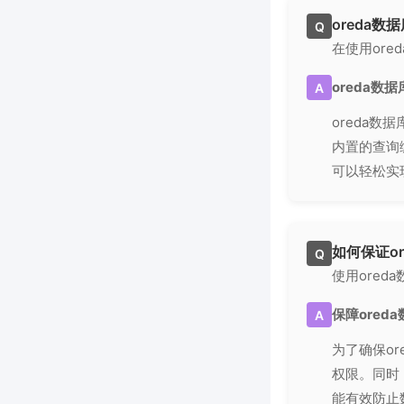
oreda
Q
在使用or
oreda数
A
oreda
内置的查询
可以轻松实
如何保证o
Q
使用ore
保障ored
A
为了确保o
权限。同时
能有效防止