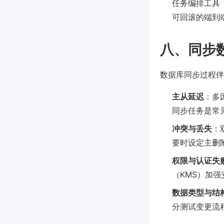
任务编排工具（如
可回滚的端到
八、同步
数据库同步过程伴
主从延迟
：多
同步任务是常
冲突与丢失
：
要时设定主删
权限与认证失
（KMS）加强
数据类型与结
分测试变更流