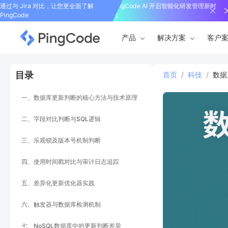
通过与 Jira 对比，让您更全面了解
PingCode AI 开启智能化研发管理新时
PingCode
代
产品
解决方案
客户
目录
首页
/
科技
/
数据
一、数据库更新判断的核心方法与技术原理
二、字段对比判断与SQL逻辑
三、乐观锁及版本号机制判断
四、使用时间戳对比与审计日志追踪
五、差异化更新优化器实践
六、触发器与数据库检测机制
七、NoSQL数据库中的更新判断差异