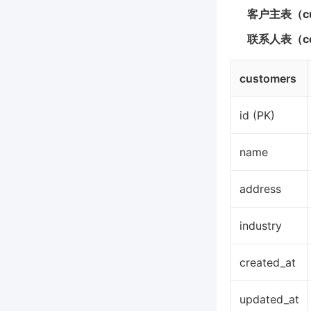
客户主表（cu
联系人表（co
customers
id (PK)
name
address
industry
created_at
updated_at