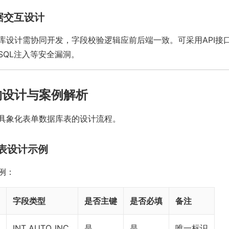
数据交互设计
库设计需协同开发，字段校验逻辑应前后端一致。可采用API接
SQL注入等安全漏洞。
构设计与案例解析
具象化表单数据库表的设计流程。
表设计示例
例：
字段类型
是否主键
是否必填
备注
INT AUTO_INC
是
是
唯一标识