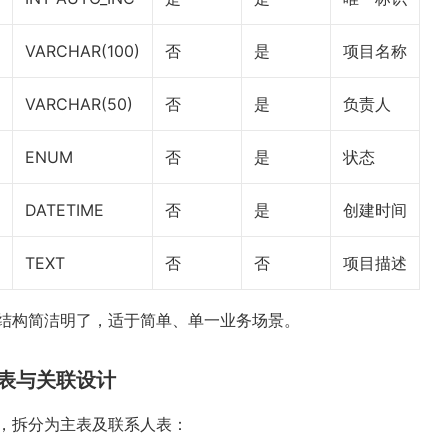
VARCHAR(100)
否
是
项目名称
VARCHAR(50)
否
是
负责人
ENUM
否
是
状态
DATETIME
否
是
创建时间
TEXT
否
否
项目描述
结构简洁明了，适于简单、单一业务场景。
表与关联设计
，拆分为主表及联系人表：