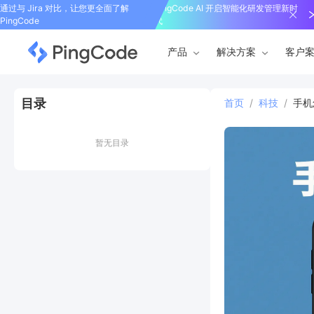
通过与 Jira 对比，让您更全面了解
PingCode AI 开启智能化研发管理新时
PingCode
代
产品
解决方案
客户
目录
首页
/
科技
/
手机
暂无目录