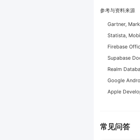
参考与资料来源
Gartner, Mar
Statista, Mo
Firebase Offi
Supabase Do
Realm Databa
Google Andro
Apple Develo
常见问答