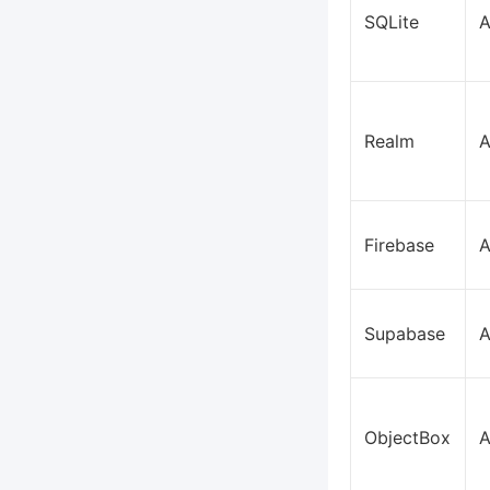
SQLite
A
Realm
A
Firebase
A
Supabase
A
ObjectBox
A