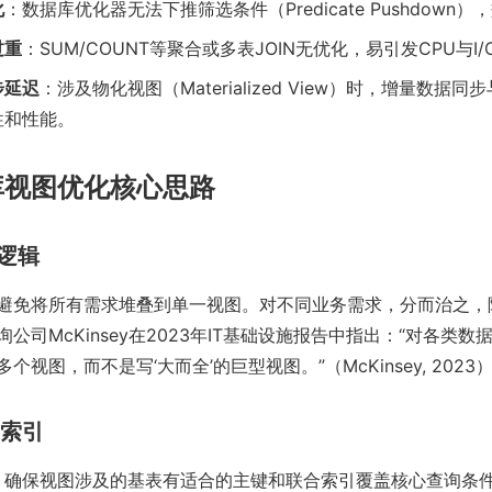
化
：数据库优化器无法下推筛选条件（Predicate Pushdown
过重
：SUM/COUNT等聚合或多表JOIN无优化，易引发CPU与I
步延迟
：涉及物化视图（Materialized View）时，增量数据
性和性能。
库视图优化核心思路
图逻辑
避免将所有需求堆叠到单一视图。对不同业务需求，分而治之，
公司McKinsey在2023年IT基础设施报告中指出：“对各类
视图，而不是写‘大而全’的巨型视图。”（McKinsey, 2023
用索引
：确保视图涉及的基表有适合的主键和联合索引覆盖核心查询条