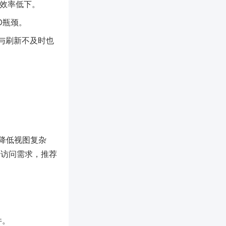
），效率低下。
/O瓶颈。
同步与刷新不及时也
降低视图复杂
数据访问需求，推荐
）
件。