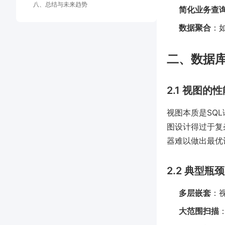
八、总结与未来趋势
简化业务查
数据聚合
：
二、数据
2.1 视图的
视图本质是SQ
图设计得过于复
器难以做出最优
2.2 典型瓶
多层嵌套
：
大范围扫描