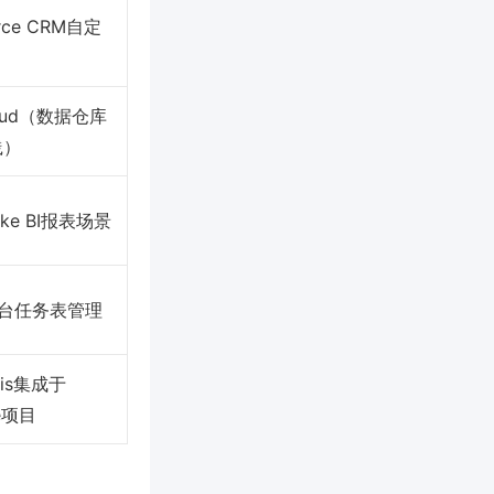
orce CRM自定
Cloud（数据仓库
践）
ake BI报表场景
o后台任务表管理
is集成于
le项目