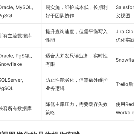
Oracle, MySQL,
易实施，维护成本低，长期利
Salesf
PgSQL
好于团队协作
义视图
提升查询速度，但需平衡写入
Jira 
所有主流数据库
性能
优化实
Oracle, PgSQL,
适合大并发只读业务，实时性
Snowfl
Snowflake
有限
SQLServer,
防止性能劣化，但需额外维护
Trell
PgSQL
业务逻辑
降低主库压力，需要缓存失效
使用Red
兼容所有数据库
策略
Workti