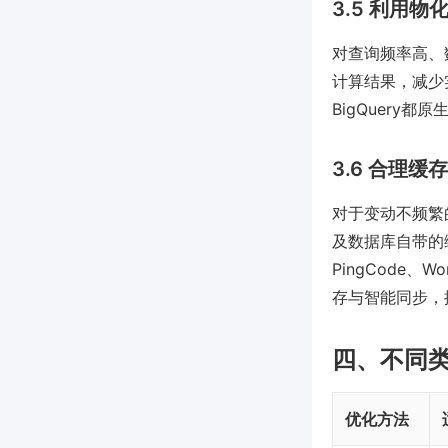
3.5 利用
对查询频率高、数
计算结果，减少实时
BigQuery都
3.6 合理缓
对于变动不频繁的
及数据库自带的
PingCode
存与智能同步，
四、不同
优化方法