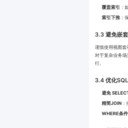
覆盖索引
：
索引下推
：保
3.3 避免
谨慎使用视图套
对于复杂业务场
行。
3.4 优化SQ
避免 SELEC
精简JOIN
：
WHERE条