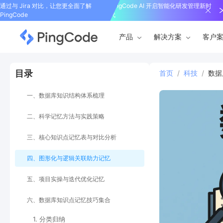
通过与 Jira 对比，让您更全面了解
PingCode AI 开启智能化研发管理新时
PingCode
代
产品
解决方案
客户
目录
首页
/
科技
/
数据
一、数据库知识结构体系梳理
二、科学记忆方法与实践策略
三、核心知识点记忆表与对比分析
四、图形化与逻辑关联助力记忆
五、项目实操与迭代优化记忆
六、数据库知识点记忆技巧集合
1. 分类归纳