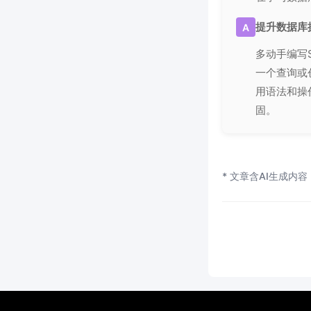
提升数据库
A
多动手编写
一个查询或
用语法和操
固。
* 文章含AI生成内容