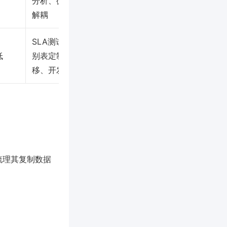
分析、微服务
解耦
SLA测试、个
低
别表定制迁
移、开发调试
梳理其复制数据