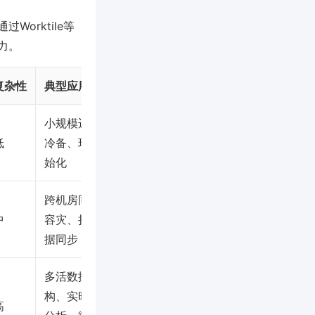
orktile等
力。
复杂性
典型应用场景
小规模迁移、
低
冷备、环境初
始化
跨机房同步、
中
容灾、持续数
据同步
多活数据库架
构、实时数据
高