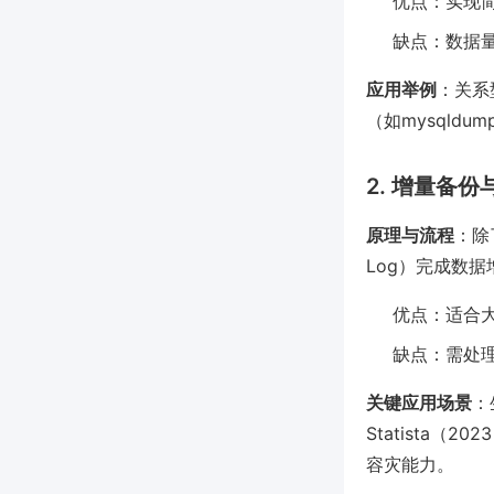
优点：实现
缺点：数据
应用举例
：关系型
（如mysqldum
2. 增量备
原理与流程
：除
Log）完成数
优点：适合
缺点：需处
关键应用场景
：
Statista
容灾能力。