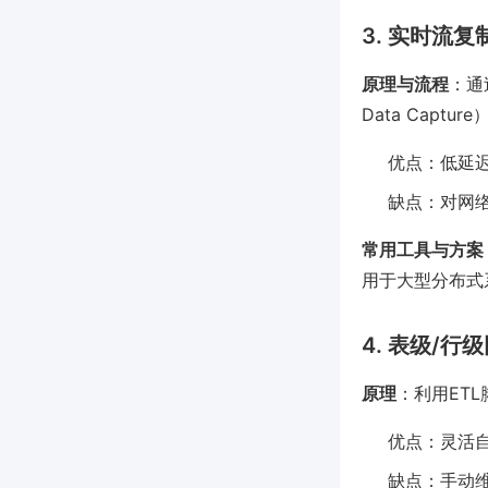
3. 实时流复制（
原理与流程
：通
Data Capt
优点：低延
缺点：对网
常用工具与方案
用于大型分布式
4. 表级/行
原理
：利用ET
优点：灵活
缺点：手动