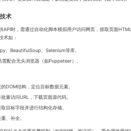
取技术
供API时，需通过自动化脚本模拟用户访问网页，抓取页面HTM
技术如：
rapy、BeautifulSoup、Selenium等库。
站需配合无头浏览器（如Puppeteer）。
页的DOM结构，定位目标数据元素。
批量访问URL，下载页面源代码。
提取目标字段并进行结构化存储。
去重、补全。