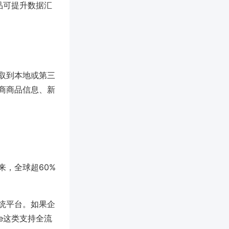
品可提升数据汇
取到本地或第三
商商品信息、新
，全球超60%
统平台。如果企
e这类支持全流