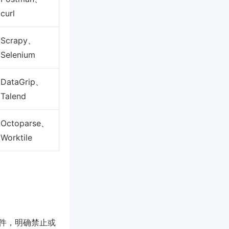
curl
Scrapy、
Selenium
DataGrip、
Talend
Octoparse、
Worktile
t文件，明确禁止或