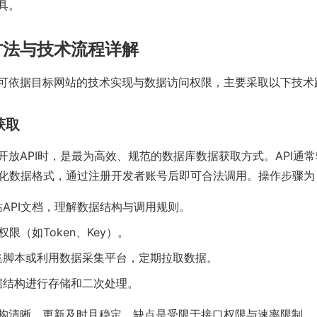
具。
方法与技术流程详解
可依据目标网站的技术实现与数据访问权限，主要采取以下技术
口获取
开放API时，是最为高效、规范的数据库数据获取方式。API通常
构化数据格式，通过注册开发者账号后即可合法调用。操作步骤为
API文档，理解数据结构与调用规则。
权限（如Token、Key）。
集脚本或利用数据采集平台，定期拉取数据。
据结构进行存储和二次处理。
构清晰、更新及时且稳定，缺点是受限于接口权限与速率限制。