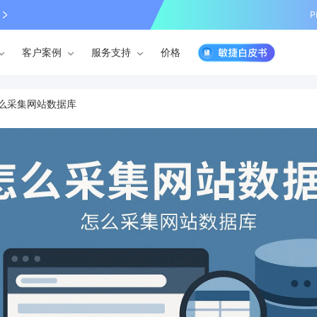
P
客户案例
服务支持
价格
么采集网站数据库