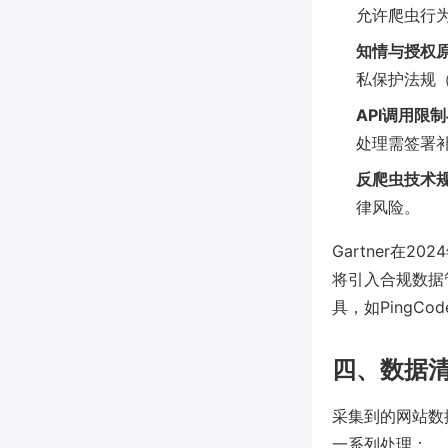
允许爬虫行
知情与授权
私保护法规（
API调用限
处理需签署
反爬虫技术
律风险。
Gartner在
将引入合规数据
具，如PingC
四、数据
采集到的网站数
一系列处理：