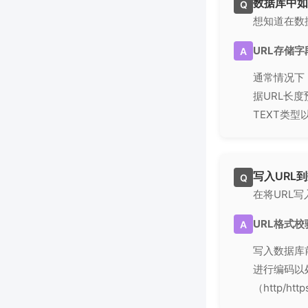
数据库中如
Q
想知道在数
URL存储
A
通常情况下，
据URL长度
TEXT类型
写入URL
Q
在将URL
URL格式
A
写入数据库
进行编码以
（http/h