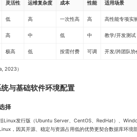
灵活性
运维复杂度
成本
性能
适用场景
低
高
一次性高
高
高性能专项实
高
中
低
中
教学/开发测试
极高
低
按需付费
可调
开发/跨团队协
a, 2023）
系统与基础软件环境配置
统选择
nux发行版（Ubuntu Server、CentOS、RedHat）、Windo
Linux，因其开源、稳定与资源占用低的优势更契合数据库环境