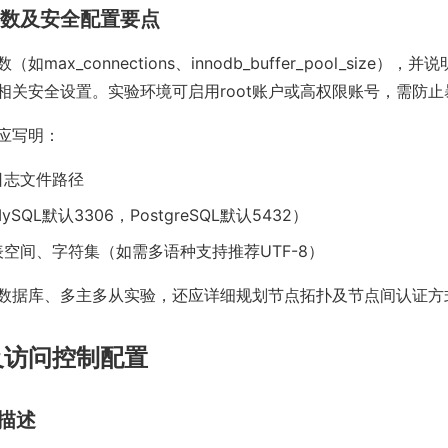
库参数及安全配置要点
max_connections、innodb_buffer_pool_size）
相关安全设置。实验环境可启用root账户或高权限账号，需防
应写明：
日志文件路径
SQL默认3306，PostgreSQL默认5432）
空间、字符集（如需多语种支持推荐UTF-8）
数据库、多主多从实验，还应详细规划节点拓扑及节点间认证方
及访问控制配置
境描述