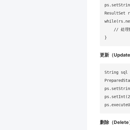
ps.setStrin
ResultSet r
while(rs.ne
    // 处理
更新（Updat
String sql 
PreparedSta
ps.setStrin
ps.setInt(2
删除（Delet