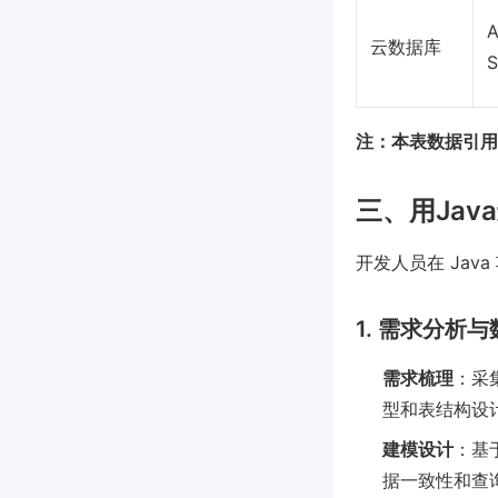
A
云数据库
注：本表数据引用自 S
三、用Ja
开发人员在 Ja
1. 需求分析
需求梳理
：采
型和表结构设
建模设计
：基
据一致性和查