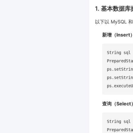
1. 基本数据
以下以 MySQL 
新增（Insert
String sql 
PreparedSta
ps.setStrin
ps.setStrin
查询（Select
String sql 
PreparedSta