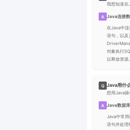
我想知道在
Java连接
A
在Java
语句，以及关
DriverMan
对象执行SQL
以释放资源
Java用
Q
想用Jav
Java数据
A
Java中常用
语句并处理