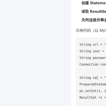
创建 Statemen
读取 Result
关闭连接并释
示例代码（以 My
String url = "
String user = 
String passwor
Connection con
String sql = "
PreparedStatem
ps.setInt(1, 1
ResultSet rs =