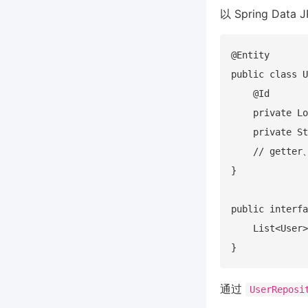
以 Spring D
@Entity

public class U
    @Id

    private Lo
    private St
    // getter
}

public interfa
    List<User>
通过
UserReposi