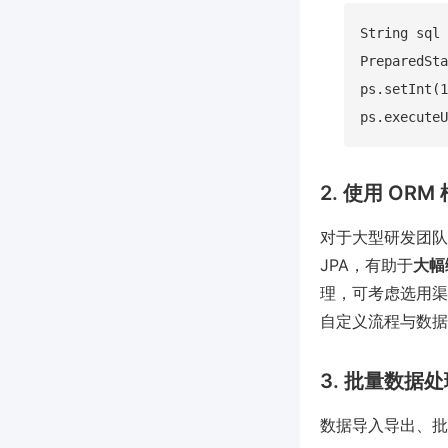
String sql 
PreparedSta
ps.setInt(1
2. 使用 OR
对于大型研发团队或项
JPA，有助于
大幅
理，可考虑选用渠道
自定义流程与数据
3. 批量数据
数据导入导出、批