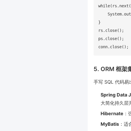
while(rs.next(
    System.out
}

rs.close();

ps.close();

5. ORM 框
手写 SQL 代
Spring Data 
大简化持久层
Hibernate
：
MyBatis
：适