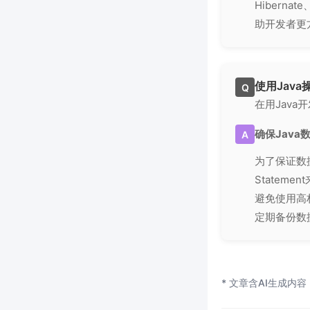
Hiberna
助开发者更
使用Jav
Q
在用Jav
确保Jav
A
为了保证数据
Statem
避免使用高
定期备份数
* 文章含AI生成内容