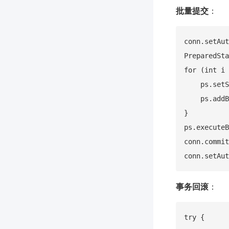
批量提交
：
conn.setAut
PreparedSta
for (int i 
    ps.setS
    ps.addB
}

ps.executeB
conn.commit
事务回滚
：
try {
