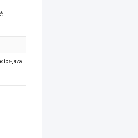
统。
ctor-java