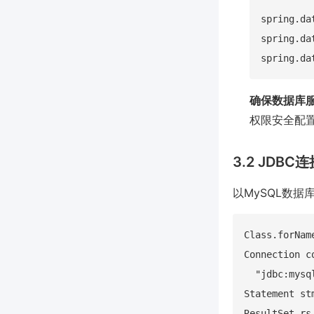
spring.da
spring.da
确保数据库
权限安全配
3.2 JDB
以MySQL数据
Class.forNam
Connection c
  "jdbc:mysq
Statement st
ResultSet rs