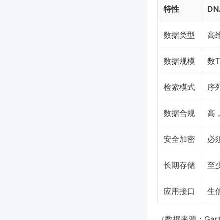
特性
D
数据类型
高
数据规模
数T
检索模式
序
数据合规
高
安全加密
必
长期存储
至
应用接口
生
（数据来源：Gartn