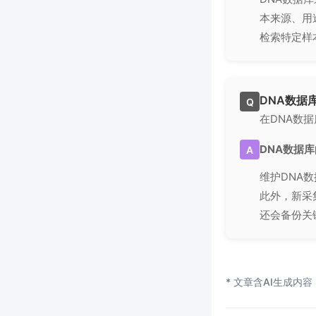
本来源、用
检索特定样
DNA数据
Q
在DNA数
DNA数据
A
维护DNA
此外，新采
还会备份关
* 文章含AI生成内容