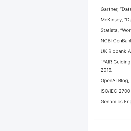
Gartner, “Da
McKinsey, “Da
Statista, “Wo
NCBI GenBa
UK Biobank A
“FAIR Guiding
2016.
OpenAI Blog, 
ISO/IEC 27
Genomics E