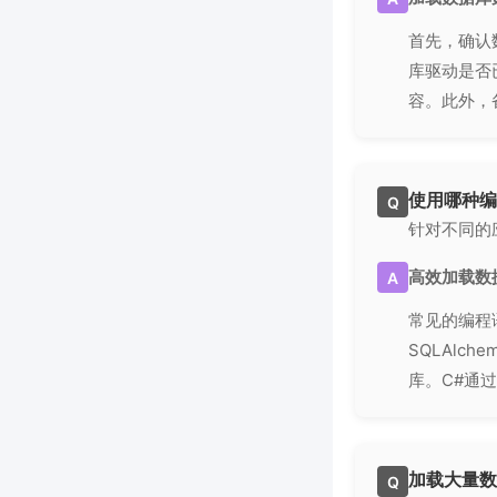
首先，确认
库驱动是否
容。此外，
使用哪种编
Q
针对不同的
高效加载数
A
常见的编程语
SQLAlc
库。C#通
加载大量数
Q