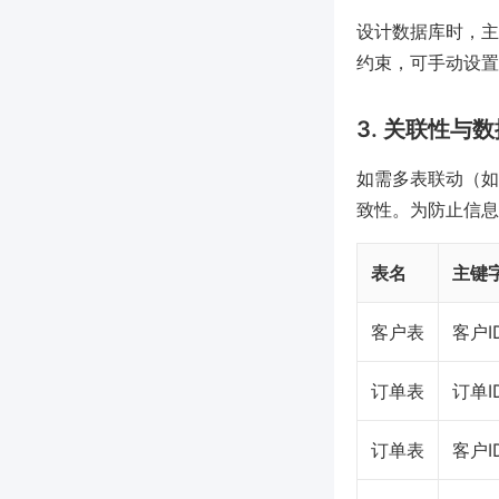
设计数据库时，主
约束，可手动设置
3. 关联性与
如需多表联动（如
致性。为防止信息
表名
主键
客户表
客户I
订单表
订单I
订单表
客户I