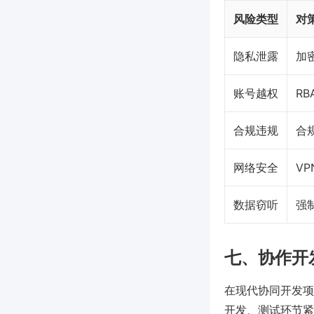
风险类型
对
隐私泄露
加
账号越权
R
合规违规
合
网络安全
V
数据窃听
强制
七、协作开
在现代协同开发项
开发、测试环节紧