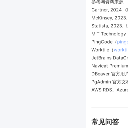
参考与资料来源
Gartner, 2024.《
McKinsey, 2023.
Statista, 2023.
MIT Technology 
PingCode（
ping
Worktile（
workti
JetBrains Dat
Navicat Prem
DBeaver 官方
PgAdmin 官方文
AWS RDS、Azur
常见问答