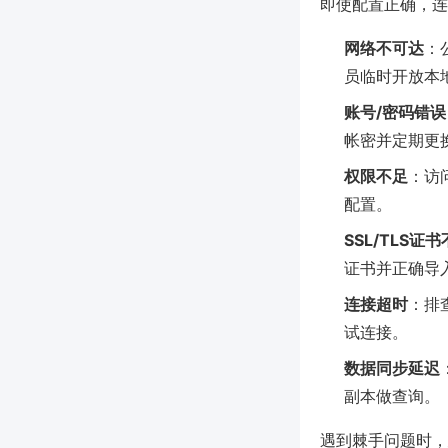
即使配置正确，连
网络不可达
：
员临时开放本地
账号/密码错误
帐密并定期更
权限不足
：访
配置。
SSL/TLS证
证书并正确导
连接超时
：排
试连接。
数据同步延迟
副本做查询。
遇到棘手问题时，建