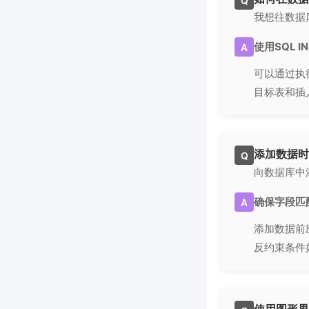
Q
我想往数据
使用SQL 
A
可以通过执行
目标表和插入的
添加数据时
Q
向数据库中
确保字段匹
A
添加数据前
反约束条件