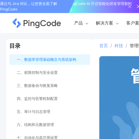
通过与 Jira 对比，让您更全面了解
PingCode AI 开启智能化研发管理新时
PingCode
代
产品
解决方案
客户
目录
首页
/
科技
/
管理
一、数据库管理基础概念与系统架构
二、权限控制与安全设置
三、数据备份与恢复策略
四、监控与告警机制配置
五、审计与日志管理
六、结构和元数据管理
七、自动化与高可用设置